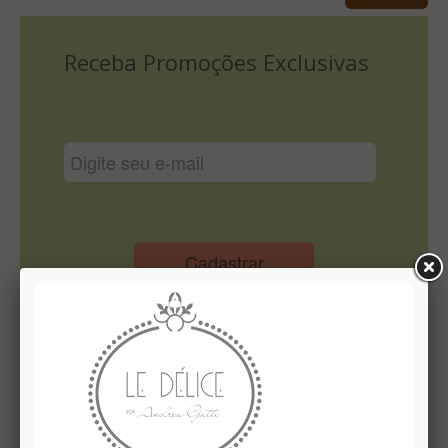
Lista De Comparação
Receba Promoções Exclusivas
Cadastrar
Institucional
Quem Somos
Le Délice Atelier
Lista de comparação