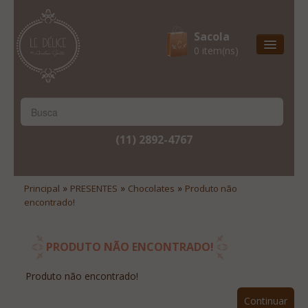
Sacola
0 item(ns)
Entrega Express
Natal & 2017
Site Institucional
(11) 2892-4767
Lista De Desejos
Minha Conta
»
»
»
Principal
PRESENTES
Chocolates
Produto não
encontrado!
Lista De Comparação
Site Institucional
PRODUTO NÃO ENCONTRADO!
Lista De Desejos
Produto não encontrado!
Minha Conta
Continuar