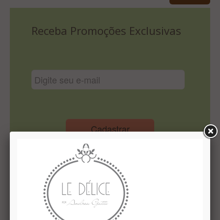
Lista De Comparação
Receba Promoções Exclusivas
Cadastrar
Institucional
Quem Somos
Le Délice Atelier
Lista de comparação