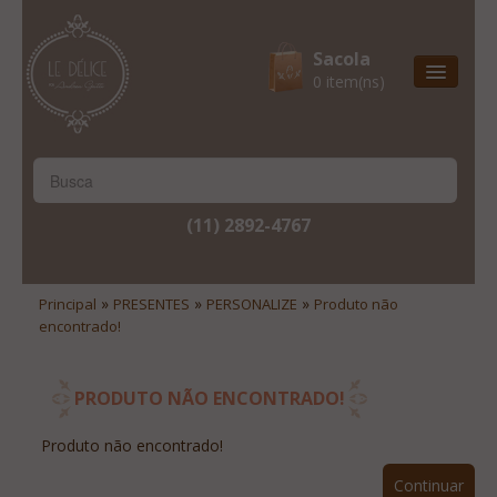
Sacola
0 item(ns)
Entrega Express
Natal & 2017
Site Institucional
(11) 2892-4767
Lista De Desejos
Minha Conta
»
»
»
Principal
PRESENTES
PERSONALIZE
Produto não
encontrado!
Lista De Comparação
Site Institucional
PRODUTO NÃO ENCONTRADO!
Lista De Desejos
Produto não encontrado!
Minha Conta
Continuar